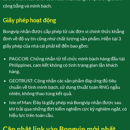
công bằng và minh bạch.
Giấy phép hoạt động
Bongvip nhận được cấp phép từ các đơn vị chính thức khẳng
định về độ uy tín cũng như chất lượng sản phẩm. Hiện tại 3
giấy phép của nhà cái phải kể đến bao gồm:
PAGCOR: Chứng nhận từ tổ chức minh bạch hàng đầu tại
Philippines, cam kết không có tình trạng gian lận khách
hàng.
GEOTRUST: Công nhận các sản phẩm đáp ứng đủ tiêu
chuẩn về tính minh bạch, sử dụng thuật toán RNG ngẫu
nhiên, không thao túng kết quả.
Isle of Man: Đây là giấy phép mà Bongvip nhận được sau
khi trải qua những đợt kiểm nghiệm cực kỳ nghiêm ngặt, có
hiệu lực trên toàn cầu.
Cập nhật link vào Bongvip mới nhất