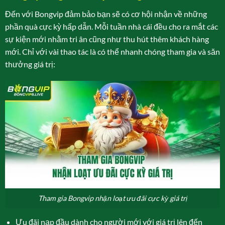
Đến với Bongvip đảm bảo bạn sẽ có cơ hội nhận về những
phần quà cực kỳ hấp dẫn. Mỗi tuần nhà cái đều cho ra mắt các
sự kiện mới nhằm tri ân cũng như thu hút thêm khách hàng
mới. Chỉ với vài thao tác là có thể nhanh chóng tham gia và săn
thưởng giá trị:
Tham gia Bongvip nhận loạt ưu đãi cực kỳ giá trị
Ưu đãi nạp đầu dành cho người mới với giá trị lên đến