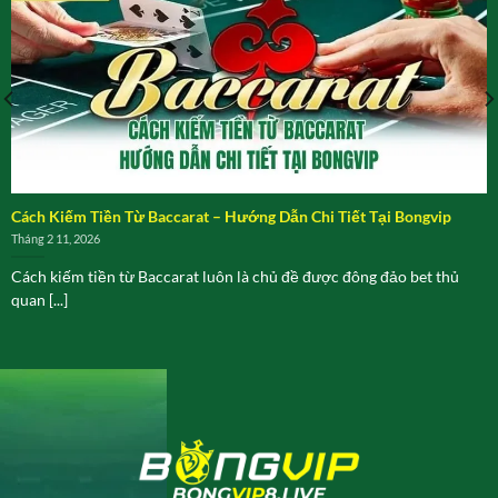
Cách Kiếm Tiền Từ Baccarat – Hướng Dẫn Chi Tiết Tại Bongvip
Tháng 2 11, 2026
Cách kiếm tiền từ Baccarat luôn là chủ đề được đông đảo bet thủ
quan [...]