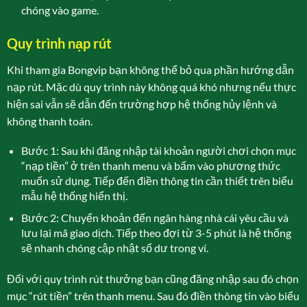
chóng vào game.
Quy trình nạp rút
Khi tham gia Bongvip bạn không thể bỏ qua phần hướng dẫn
nạp rút. Mặc dù quy trình này không quá khó nhưng nếu thực
hiện sai vẫn sẽ dẫn đến trường hợp hệ thống hủy lệnh và
không thanh toán.
Bước 1: Sau khi đăng nhập tài khoản người chơi chọn mục
“nạp tiền” ở trên thanh menu và bấm vào phương thức
muốn sử dụng. Tiếp đến điền thông tin cần thiết trên biểu
mẫu hệ thống hiển thị.
Bước 2: Chuyển khoản đến ngân hàng nhà cái yêu cầu và
lưu lại mã giao dịch. Tiếp theo đợi từ 3-5 phút là hệ thống
sẽ nhanh chóng cập nhật số dư trong ví.
Đối với quy trình rút thưởng bạn cũng đăng nhập sau đó chọn
mục “rút tiền” trên thanh menu. Sau đó điền thông tin vào biểu