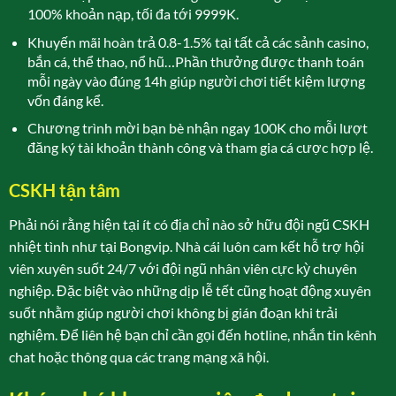
100% khoản nạp, tối đa tới 9999K.
Khuyến mãi hoàn trả 0.8-1.5% tại tất cả các sảnh casino,
bắn cá, thể thao, nổ hũ…Phần thưởng được thanh toán
mỗi ngày vào đúng 14h giúp người chơi tiết kiệm lượng
vốn đáng kể.
Chương trình mời bạn bè nhận ngay 100K cho mỗi lượt
đăng ký tài khoản thành công và tham gia cá cược hợp lệ.
CSKH tận tâm
Phải nói rằng hiện tại ít có địa chỉ nào sở hữu đội ngũ CSKH
nhiệt tình như tại Bongvip. Nhà cái luôn cam kết hỗ trợ hội
viên xuyên suốt 24/7 với đội ngũ nhân viên cực kỳ chuyên
nghiệp. Đặc biệt vào những dịp lễ tết cũng hoạt động xuyên
suốt nhằm giúp người chơi không bị gián đoạn khi trải
nghiệm. Để liên hệ bạn chỉ cần gọi đến hotline, nhắn tin kênh
chat hoặc thông qua các trang mạng xã hội.