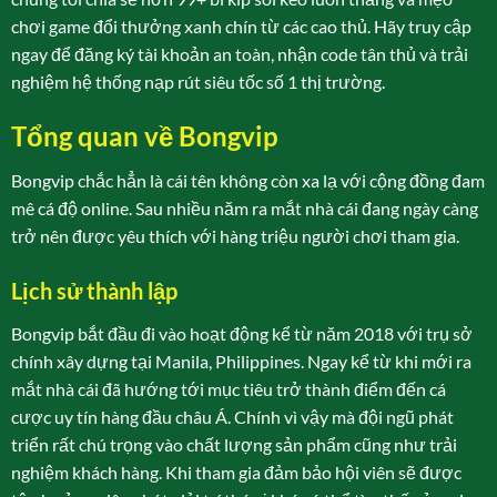
chơi game đổi thưởng xanh chín từ các cao thủ. Hãy truy cập
ngay để đăng ký tài khoản an toàn, nhận code tân thủ và trải
nghiệm hệ thống nạp rút siêu tốc số 1 thị trường.
Tổng quan về Bongvip
Bongvip chắc hẳn là cái tên không còn xa lạ với cộng đồng đam
mê cá độ online. Sau nhiều năm ra mắt nhà cái đang ngày càng
trở nên được yêu thích với hàng triệu người chơi tham gia.
Lịch sử thành lập
Bongvip bắt đầu đi vào hoạt động kể từ năm 2018 với trụ sở
chính xây dựng tại Manila, Philippines. Ngay kể từ khi mới ra
mắt nhà cái đã hướng tới mục tiêu trở thành điểm đến cá
cược uy tín hàng đầu châu Á. Chính vì vậy mà đội ngũ phát
triển rất chú trọng vào chất lượng sản phẩm cũng như trải
nghiệm khách hàng. Khi tham gia đảm bảo hội viên sẽ được