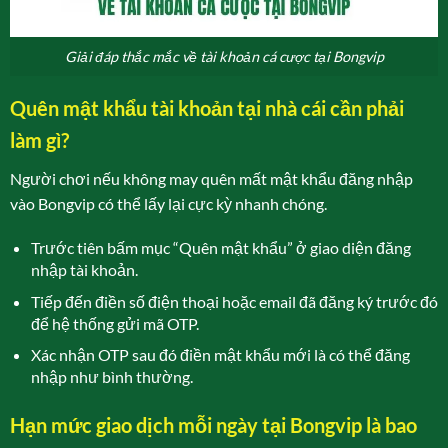
Giải đáp thắc mắc về tài khoản cá cược tại Bongvip
Quên mật khẩu tài khoản tại nhà cái cần phải
làm gì?
Người chơi nếu không may quên mất mật khẩu đăng nhập
vào Bongvip có thể lấy lại cực kỳ nhanh chóng.
Trước tiên bấm mục “Quên mật khẩu” ở giao diện đăng
nhập tài khoản.
Tiếp đến điền số điện thoại hoặc email đã đăng ký trước đó
để hệ thống gửi mã OTP.
Xác nhận OTP sau đó điền mật khẩu mới là có thể đăng
nhập như bình thường.
Hạn mức giao dịch mỗi ngày tại Bongvip là bao