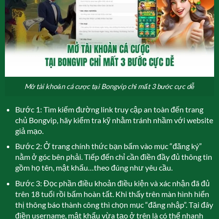
Mở tài khoản cá cược tại Bongvip chỉ mất 3 bước cực dễ
Bước 1: Tìm kiếm đường link truy cập an toàn đến trang
chủ Bongvip, hãy kiểm tra kỹ nhằm tránh nhầm với website
giả mạo.
Bước 2: Ở trang chính thức bạn bấm vào mục “đăng ký”
nằm ở góc bên phải. Tiếp đến chỉ cần điền đầy đủ thông tin
gồm họ tên, mật khẩu…theo đúng như yêu cầu.
Bước 3: Đọc phần điều khoản điều kiện và xác nhận đã đủ
trên 18 tuổi rồi bấm hoàn tất. Khi thấy trên màn hình hiển
thị thông báo thành công thì chọn mục “đăng nhập”. Tại đây
điền username, mật khẩu vừa tạo ở trên là có thể nhanh