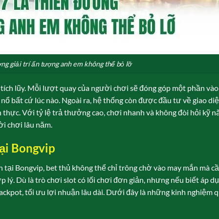
ng giải trí ấn tượng anh em không thể bỏ lỡ
tích lũy. Mỗi lượt quay của người chơi sẽ đóng góp một phần vào
ể nổ bất cứ lúc nào. Ngoài ra, hệ thống còn được đầu tư về giao di
n thực. Với tỷ lệ trả thưởng cao, chơi nhanh và không đòi hỏi kỹ 
ời chơi lâu năm.
tại Bongvip
n tại Bongvip, bet thủ không thể chỉ trông chờ vào may mắn mà cầ
lý. Dù là trò chơi slot có lối chơi đơn giản, nhưng nếu biết áp d
jackpot, tối ưu lợi nhuận lâu dài. Dưới đây là những kinh nghiệm 