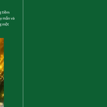
g tiềm
ay mắn và
ng một