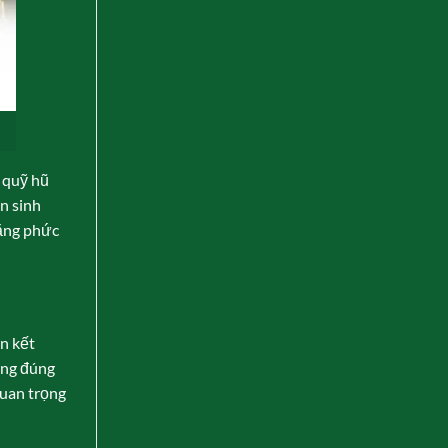
 quỹ hũ
ện sinh
năng phức
n kết
ụng đúng
quan trọng