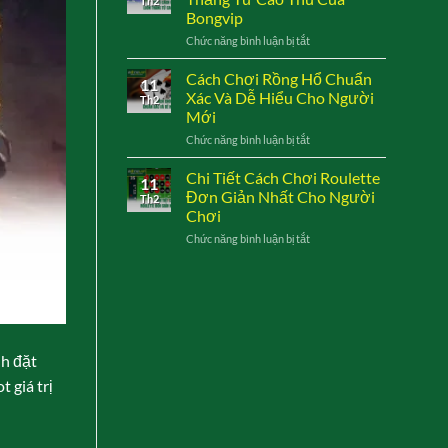
Th2
Tài
Tại
Bongvip
Xỉu
Bongvip
–
Chức năng bình luận bị tắt
ở
Bí
Top
Quyết
5
Cách Chơi Rồng Hổ Chuẩn
Ăn
11
Cách
Thưởng
Xác Và Dễ Hiểu Cho Người
Th2
Đánh
Đậm
Mới
Poker
Từ
Luôn
Bongvip
Chức năng bình luận bị tắt
ở
Thắng
Cách
Từ
Chơi
Chi Tiết Cách Chơi Roulette
Cao
11
Rồng
Thủ
Đơn Giản Nhất Cho Người
Th2
Hổ
Của
Chơi
Chuẩn
Bongvip
Xác
Chức năng bình luận bị tắt
ở
Và
Chi
Dễ
Tiết
Hiểu
Cách
Cho
Chơi
Người
Roulette
Mới
Đơn
Giản
nh đặt
Nhất
Cho
 giá trị
Người
Chơi