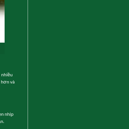
h nhiều
u hơn và
en nhịp
n.