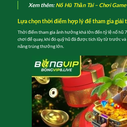
Xem thêm:
Nổ Hũ Thần Tài – Chơi Game 
Lựa chọn thời điểm hợp lý để tham gia giải t
Thời điểm tham gia ảnh hưởng khá lớn đến tỷ lệ nổ hũ 
chơi để quay, khi đó quỹ hũ đã được tích lũy từ trước 
năng trúng thưởng lớn.