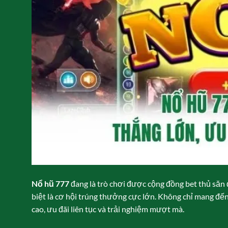
Nổ hũ 777
đang là trò chơi được cộng đồng bet thủ săn
biệt là cơ hội trúng thưởng cực lớn. Không chỉ mang đến c
cao, ưu đãi liên tục và trải nghiệm mượt mà.